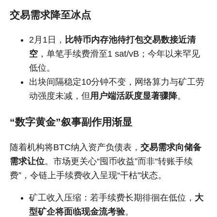
交易需求降至冰点
2月1日，
比特币内存池待打包交易数接近清
空
，单笔手续费滑至1 sat/vB；今年以来罕见
低位。
出块间隔稳定10分钟不变，网络算力与矿工劳
动强度未减，但
用户端活跃度显著骤降
。
“数字黄金”叙事副作用渐显
随着机构将BTC纳入资产负债表，
交易需求向储备
需求让位
。市场更关心“囤币收益”而非“转账手续
费”，令链上手续费收入呈现“干枯”状态。
矿工收入压缩：若手续费长期徘徊在低位，
大
型矿企将面临现金流考验
。