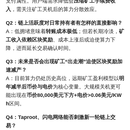
支付属性。用户端需求降低会
压缩矿工手续费收
入
，需关注矿工关机后的算力分散效应。
Q2：链上活跃度对日常持有者有怎样的直接影响？
A：低拥堵意味着
转账成本极低
；但若长期冷淡，
矿
工收入依赖区块奖励
、成本上涨后或迫使算力下
降，进而延长交易确认时间。
Q3：未来是否会出现矿工“出走潮”迫使区块奖励加
速减产？
A：目前算力仍处历史高位，远期矿工盈利模型以
明
年减半后币价与电价
为核心变量。大规模关机更可
能出现在
币价80,000美元下方+电价>0.06美元/KW
h
区间。
Q4：Taproot、闪电网络能否刺激新一轮链上交
易？