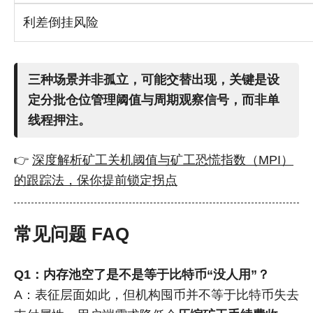
利差倒挂风险
三种场景并非孤立，可能交替出现，关键是
设
定分批仓位管理阈值
与
周期观察信号
，而非单
线程押注。
👉
深度解析矿工关机阈值与矿工恐慌指数（MPI）
的跟踪法，保你提前锁定拐点
常见问题 FAQ
Q1：内存池空了是不是等于比特币“没人用”？
A：表征层面如此，但机构囤币并不等于比特币失去