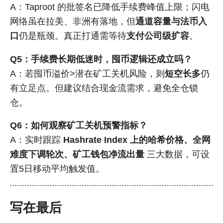
A：Taproot 的批签名已降低手续费峰值上限；闪电
网络虽在拉美、非洲有落地，但
通道容量与法币入
口
仍是瓶颈。真正打通需等待
支付公司级扩容
。
Q5：手续费长期低迷时，囤币逻辑还成立吗？
A：若囤币溢价>潜在矿工关机风险，则
短空长多
仍
有立足点。但建议结合现金流需求，避免全仓锁
仓。
Q6：如何观察矿工关机预警指标？
A：实时跟踪
Hashrate Index 上的哈希价格、全网
难度下调轮次、矿工钱包净流出量
三大数据，可设
置5日移动平均触发值。
写在最后