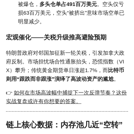
被爆仓，
多头仓单占491百万美元
。空头仅亏
损63百万美元，空头“被挤出”意味市场空单已
明显减少。
宏观催化——关税升级推高避险预期
特朗普政府对邻国加征新一轮关税，引发加拿大政
府反制。市场担忧场合性通胀抬头，恐慌指数（VI
X）攀升；传统黄金期货单日涨超1.7%，而
比特币
则用“跟跌而非跟涨”演绎了高波动资产的尴尬
。
👉
如何在市场高波幅中捕捉下一次反弹节奏？这份
实战复盘或许有你想要的答案。
链上核心数据：内存池几近“空转”