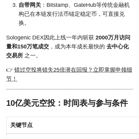
自带网关
：Bitstamp、GateHub等传统金融机
构已在本链发行法币锚定稳定币，可直接兑
换。
Sologenic DEX因此上线一年内斩获
2000万月访问
量和150万笔成交
，成为本年成长最快的
去中心化
交易所
之一。
👉
错过空投将错失25倍潜在回报？立即掌握申领细
节！
10亿美元空投：时间表与参与条件
关键节点