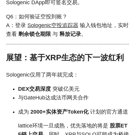
Sologenic DApp即可签名交易。
Q6：如何验证空投到账？
A：登录
Sologenic空投追踪器
输入钱包地址，实时
查看
剩余锁仓期限
与
释放记录
。
展望：基于XRP生态的下一波红利
Sologenic仅用了两年就完成：
DEX交易深度
突破亿美元
与GateHub达成法币网关合作
成为
2000+实体资产Token化
计划的官方通道
lattice环境一旦成熟，优先落地的将是
股票ET
F链上交易
。届时，XRP与SOLO可能成为桥接