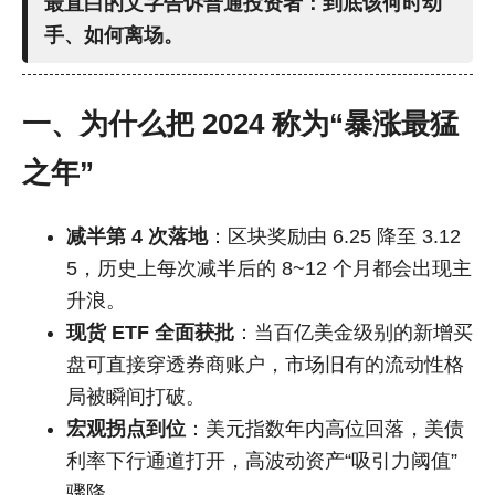
最直白的文字告诉普通投资者：到底该何时动
手、如何离场。
一、为什么把 2024 称为“暴涨最猛
之年”
减半第 4 次落地
：区块奖励由 6.25 降至 3.12
5，历史上每次减半后的 8~12 个月都会出现主
升浪。
现货 ETF 全面获批
：当百亿美金级别的新增买
盘可直接穿透券商账户，市场旧有的流动性格
局被瞬间打破。
宏观拐点到位
：美元指数年内高位回落，美债
利率下行通道打开，高波动资产“吸引力阈值”
骤降。