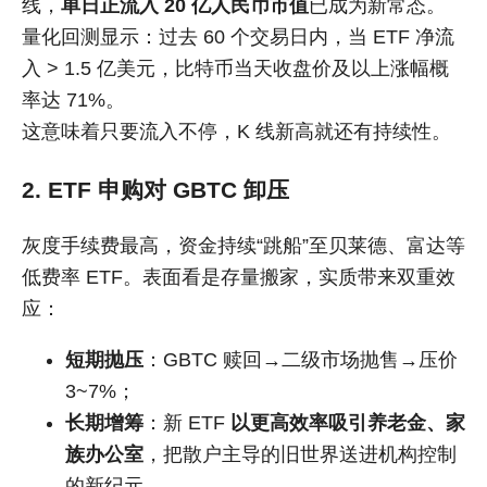
线，
单日正流入 20 亿人民币市值
已成为新常态。
量化回测显示：过去 60 个交易日内，当 ETF 净流
入 > 1.5 亿美元，比特币当天收盘价及以上涨幅概
率达 71%。
这意味着只要流入不停，K 线新高就还有持续性。
2. ETF 申购对 GBTC 卸压
灰度手续费最高，资金持续“跳船”至贝莱德、富达等
低费率 ETF。表面看是存量搬家，实质带来双重效
应：
短期抛压
：GBTC 赎回→二级市场抛售→压价
3~7%；
长期增筹
：新 ETF
以更高效率吸引养老金、家
族办公室
，把散户主导的旧世界送进机构控制
的新纪元。