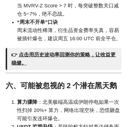
当 MVRV-Z Score > 7 时，每突破整数关口减
仓 5~7%，绝不恋战。
“周末不开单”口诀
周末流动性稀薄，衍生品资金费率失真，容易
被插针爆仓，建议周五 16:00 UTC 前全平仓。
👉
点击用历史波动率回测你的策略，让收益更
稳健。
六、可能被忽视的 2 个潜在黑天鹅
算力骤降
：北美极端高温或伊朗停电如果一次
性扫掉 20%+ 算力，网络出现空块，恐慌砸盘
可能引发连环爆仓。
USDT 监管升级
：若纽约检方针对泰达储备审