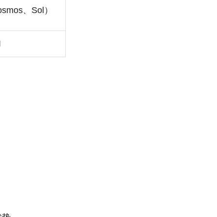
smos、Sol）
I