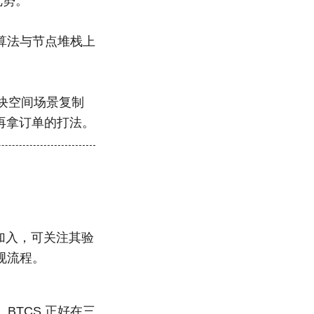
优势。
续在算法与节点堆栈上
取把块空间场景复制
拿份额再拿订单的打法。
要加入，可关注其验
规流程。
BTCS 正好在三