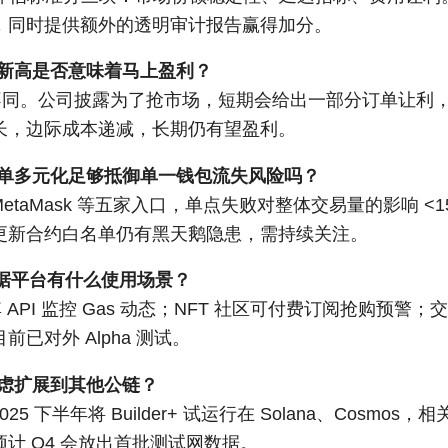
，同时提供额外的透明审计报告赢得加分。
史新高是否意味着马上盈利？
不同。公司披露为了抢市场，短期会给出一部分订单让利
长，边际成本递减，长期仍有望盈利。
的订单多元化足够抵御单一钱包流失风险吗？
MetaMask 等五家入口，单点失败对整体交易量的影响 <
更新合约白名单仍有黑天鹅隐患，需持续关注。
 数据平台有什么使用场景？
API 监控 Gas 动态；NFT 社区可付费订阅抢购预警
已对外 Alpha 测试。
考虑扩展到其他公链？
25 下半年将 Builder+ 试运行在 Solana、Cosmo
计 Q4 会放出首批测试网数据。