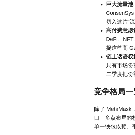
巨大流量池
ConsenS
切入这片“流
高付费意愿
DeFi、N
捉这些高 G
链上话语权
只有市场份额
二季度把份额
竞争格局一
除了 MetaMask
口。多点布局的
单一钱包依赖、