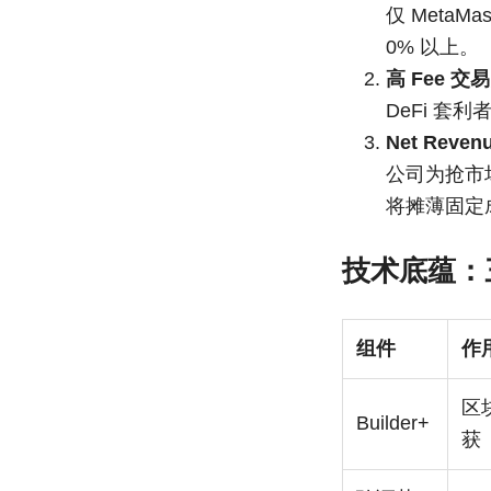
仅 Meta
0% 以上。
高 Fee 
DeFi 套
Net Revenu
公司为抢市
将摊薄固定
技术底蕴：
组件
作
区
Builder+
获