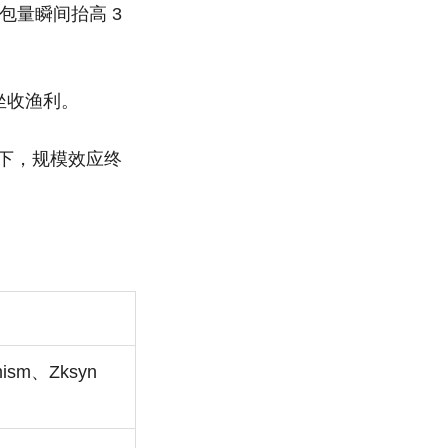
包量瞬间抬高 3
接坐收渔利。
下，规模效应终
sm、Zksyn