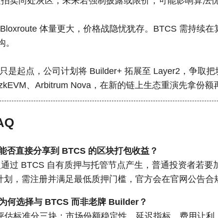
前置拍卖尚处灰区，未来若强制披露或限价，可能影响算法
ts、Bloxroute 体量更大，价格战隐忧犹存。BTCS 需持
沟。
”只是起点，公司计划将 Builder+ 拓展至 Layer2，争
on zkEVM、Arbitrum Nova，在新的链上生态重演先
AQ
能否直接分享到 BTCS 的区块打包收益？
通过 BTCS 自有质押与托管节点产生，普通投资者若
计划，需注册并满足最低质押门槛，官方会在官网公告合
 为何选择与 BTCS 而非老牌 Builder？
Sys 评估标准分三块：市场份额稳定性、延迟指标、费用让利。