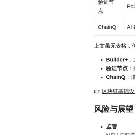
验证节
P
点
ChainQ
A
上文虽无表格，
Builder+
：
验证节点
：
ChainQ
：
👉
区块链基础设
风险与展望
监管