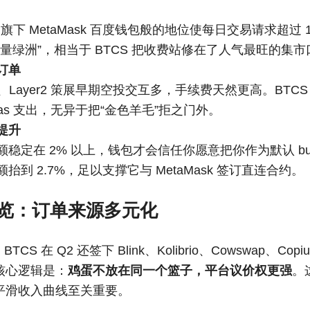
ys 旗下 MetaMask 百度钱包般的地位使每日交易请求超过 
量绿洲”，相当于 BTCS 把收费站修在了人气最旺的集市
订单
FT、Layer2 策展早期空投交互多，手续费天然更高。BTC
as 支出，无异于把“金色羊毛”拒之门外。
提升
稳定在 2% 以上，钱包才会信任你愿意把你作为默认 build
抬到 2.7%，足以支撑它与 MetaMask 签订直连合约。
览：订单来源多元化
，BTCS 在 Q2 还签下 Blink、Kolibrio、Cowswap、C
核心逻辑是：
鸡蛋不放在同一个篮子，平台议价权更强
。
平滑收入曲线至关重要。