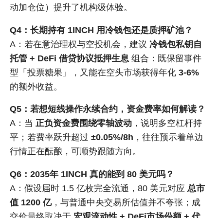
动加仓位）提升了机构级体验。
Q4：长期持有 1INCH 用冷钱包还是质押矿池？
A：若在意治理权与空投机会，建议
冷钱包私钥自
托管 + DeFi 借贷协议抵押生息
组合：既保留事件
型「投票糖果」，又能在空头市场获得年化
3-6%
的额外收益。
Q5：若想短线操作永续合约，资金费率如何解读？
A：当
正负资金费围绕零轴波动
，说明多空杠杆持
平；若费率跃升超过
±0.05%/8h
，往往预示着单边
行情正在酝酿，可顺势跟随方向。
Q6：2035年 1INCH 真的能到 80 美元吗？
A：假设届时 1.5 亿枚完全流通，80 美元对应
总市
值 1200 亿
，与普通中央交易所估值并不夸张；成
交价最终取决于
宏观流动性 + DeFi市场份额 + 代