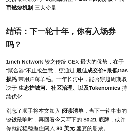
币燃烧机制
三大变量。
结语：下一轮十年，你有入场券
吗？
1inch Network
较之传统 CEX 最大的优势，在于
“聚合器”不止抢生意，更通过
最佳成交价+最低Gas
损耗
带用户薅羊毛。十年长河中，能否穿越周期取
决于
生态护城河、社区治理、以及Tokenomics
持
续优化。
别忘了顺手将本文加入
阅读清单
，当下一轮牛市的
铙钹敲响时，再回看今天写下的
$0.21
底牌，或许
你就能稳稳握住闯入
80 美元
盛宴的船票。