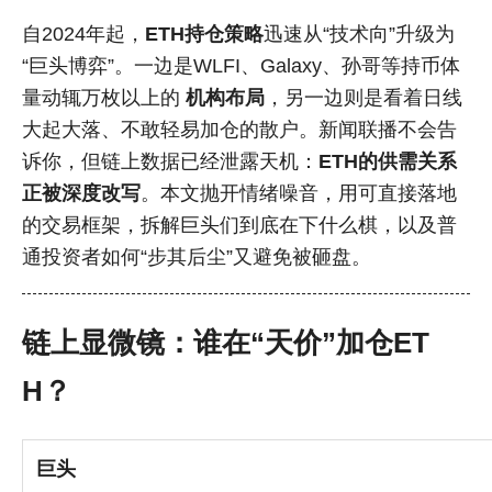
自2024年起，
ETH持仓策略
迅速从“技术向”升级为
“巨头博弈”。一边是WLFI、Galaxy、孙哥等持币体
量动辄万枚以上的
机构布局
，另一边则是看着日线
大起大落、不敢轻易加仓的散户。新闻联播不会告
诉你，但链上数据已经泄露天机：
ETH的供需关系
正被深度改写
。本文抛开情绪噪音，用可直接落地
的交易框架，拆解巨头们到底在下什么棋，以及普
通投资者如何“步其后尘”又避免被砸盘。
链上显微镜：谁在“天价”加仓ET
H？
巨头