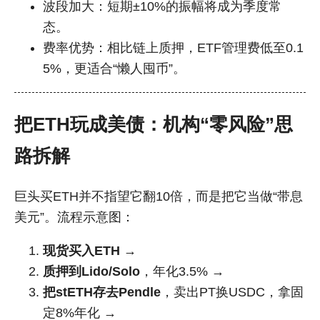
波段加大：短期±10%的振幅将成为季度常
态。
费率优势：相比链上质押，ETF管理费低至0.1
5%，更适合“懒人囤币”。
把ETH玩成美债：机构“零风险”思
路拆解
巨头买ETH并不指望它翻10倍，而是把它当做“带息
美元”。流程示意图：
现货买入ETH
→
质押到Lido/Solo
，年化3.5% →
把stETH存去Pendle
，卖出PT换USDC，拿固
定8%年化 →