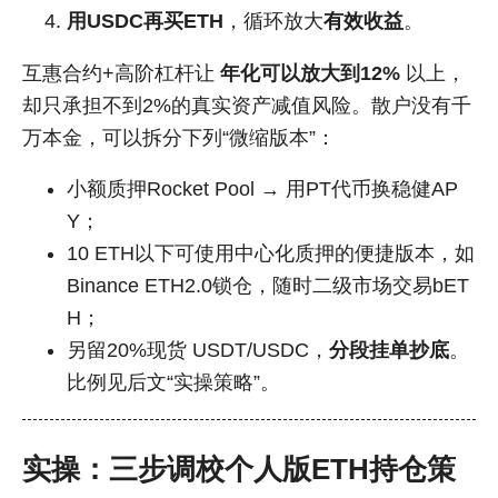
用USDC再买ETH
，循环放大
有效收益
。
互惠合约+高阶杠杆让
年化可以放大到12%
以上，
却只承担不到2%的真实资产减值风险。散户没有千
万本金，可以拆分下列“微缩版本”：
小额质押Rocket Pool → 用PT代币换稳健AP
Y；
10 ETH以下可使用中心化质押的便捷版本，如
Binance ETH2.0锁仓，随时二级市场交易bET
H；
另留20%现货 USDT/USDC，
分段挂单抄底
。
比例见后文“实操策略”。
实操：三步调校个人版ETH持仓策