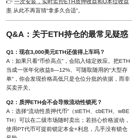
👉
一次安装，实时监控ETH质押收益和U本位收益
率
从此不再盲猜“拿多久合适”。
Q&A：关于ETH持仓的最常见疑惑
Q1：现在3,000美元ETH还值得上车吗？
A：如果只看“币价高点”，会陷入锚定效应。把ETH
当成一张年化收益8—12%、可随取随用的“大型存
单”，你会发现价格高低只是仓位分批的依据，而非
买卖开关。
Q2：质押ETH会不会导致流动性锁死？
A：选择“流动性质押代币”（stETH、cbETH、wBE
TH）可以在二级市场随时卖出；若担心价格波动，
使用PT代币可提前锁定本金+利息，几乎没有锁仓
风险。