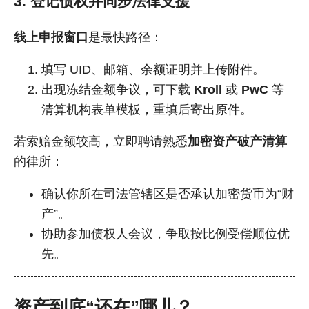
3. 登记债权并同步法律支援
线上申报窗口
是最快路径：
填写 UID、邮箱、余额证明并上传附件。
出现冻结金额争议，可下载
Kroll
或
PwC
等
清算机构表单模板，重填后寄出原件。
若索赔金额较高，立即聘请熟悉
加密资产破产清算
的律所：
确认你所在司法管辖区是否承认加密货币为“财
产”。
协助参加债权人会议，争取按比例受偿顺位优
先。
资产到底“还在”哪儿？