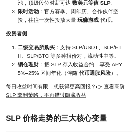
池，顶级段位时薪可达
数美元等值 SLP
。
限时活动
：官方赛季、周年庆、合作伙伴空
投，往往一次性投放大量
玩赚游戏
代币。
投资者侧
二级交易所购买
：支持 SLP/USDT、SLP/ET
H、SLP/BTC 等多种报价对，流动性中等。
锁仓理财
：把 SLP 存入收益合约，享受 APY
5%–25% 区间年化（伴随
代币通胀风险
）。
每日收益时间有限，想获得更高回报？👉
查看高阶
SLP 套利策略，不再错过隐藏收益
SLP 价格走势的三大核心变量