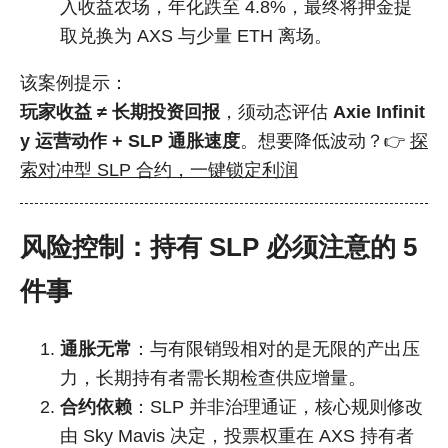
入收益农场，年化跌至 4.8%，最终将押金提
取兑换为 AXS 与少量 ETH 离场。
该案例提示：
玩家收益 ≠ 长期投资回报
，须动态评估
Axie Infinit
y 运营动作 + SLP 通胀速度
。想要降低波动？👉
探
索对冲型 SLP 合约，一键锁定利润
风险控制：持有 SLP 必须注意的 5
件事
通胀无常
：与有限销毁相对的是无限的产出压
力，长期持有者需长期检查供应增量。
合约依赖
：SLP 并非治理通证，核心规则修改
由 Sky Mavis 决定，投票权重在 AXS 持有者