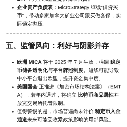
企业资产负债表
：MicroStrategy 继续“借贷买
币”，带动多家加拿大矿业公司跟买做套保，实
际锁定抛压。
五、监管风向：利好与阴影并存
欧洲 MiCA
将于 2025 年 7 月生效，强调
稳定
币储备透明化与平台牌照制度
。短线可能导致
中小平台退出欧盟，提升资金集中度。
美国国会
正推进《加密市场结构法案》（EMT
A），若年内通过，将确立
比特币商品属性
并
放宽交易所托管限制。
值得警惕的是，市场普遍尚未计价
稳定币入金
通道
未来可能受收紧政策影响的尾部风险。