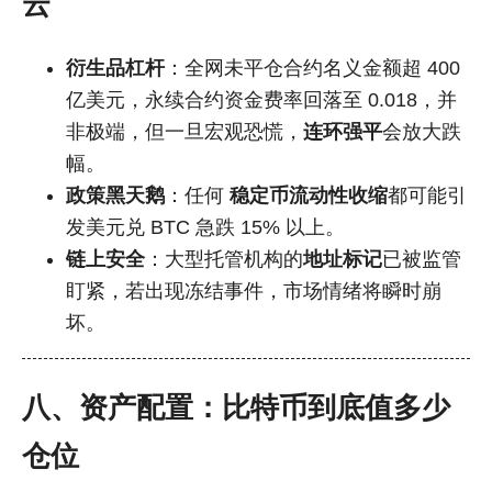
云
衍生品杠杆
：全网未平仓合约名义金额超 400
亿美元，永续合约资金费率回落至 0.018，并
非极端，但一旦宏观恐慌，
连环强平
会放大跌
幅。
政策黑天鹅
：任何
稳定币流动性收缩
都可能引
发美元兑 BTC 急跌 15% 以上。
链上安全
：大型托管机构的
地址标记
已被监管
盯紧，若出现冻结事件，市场情绪将瞬时崩
坏。
八、资产配置：比特币到底值多少
仓位