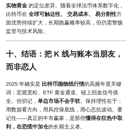
实物黄金
的定位差异。随着全球法币体系数字化，
比特币在
全球可触达性、
交易成本、
易分割性
方
面优势持续扩大，长期跑赢概率较高，但仍需警惕
监管与技术风险。
十、结语：把 K 线与账本当朋友，
而非恋人
2025 年确实是
比特币抛物线行情
的高频年度关键
词：宏观宽松、ETF 黄金通道、链上回血信号俱
全。但切记，
单边市场不会手软
。保持理性在于：
用数据看方向，用风控保底线，用心态抗波动。要
记住——真正的牛市赢家，是那些
懂得在狂热中取
利，在恐慌中加仓
的长期主义者。