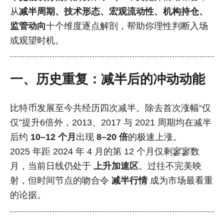
从
减半周期、技术形态、宏观流动性、机构持仓、
监管动向
十个维度逐点解剖，帮助你理性判断入场
或观望时机。
一、历史重复：减半后的冲动动能
比特币发展至今共经历四次减半。除去首次涨幅“仅
仅”提升6倍外，2013、2017 与 2021 周期均在减半
后约
10–12 个月
出现
8–20 倍
的极速上涨。
2025 年距 2024 年 4 月的第 12 个月仅剩寥寥数
月，当前日线仍处于
上升加速区
。过往不完美映
射，但时间节点的吻合令
减半行情
成为市场最看重
的论据。