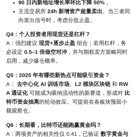
90 日内新地址增长率环比下降 50%
，
主流交易所
24h 新增资产超量卖出
。当三者同
向发出信号时，考虑分批止盈。
Q4：个人投资者用现货还是杠杆？
A：强烈建议
现货+逐步止盈
组合；若用杠杆，务
必设定
0.5–1 倍做空对冲
，并与期权卖方策略同时
启用，减少爆仓概率。
Q5：2025 年有哪些新热点可能吸引资金？
A：
去中心化 AI 训练市场
、
L2 模块区块链
和
RW
A 通证化
可能成为吸纳流动性的新赛道，形成对
比
特币资金抽离
的轮动效应。可提前在各板块预留小
额观察仓。
Q6：长期看，比特币还能跑赢黄金吗？
A：两项资产的相关性仅 0.41，已验证
数字黄金与