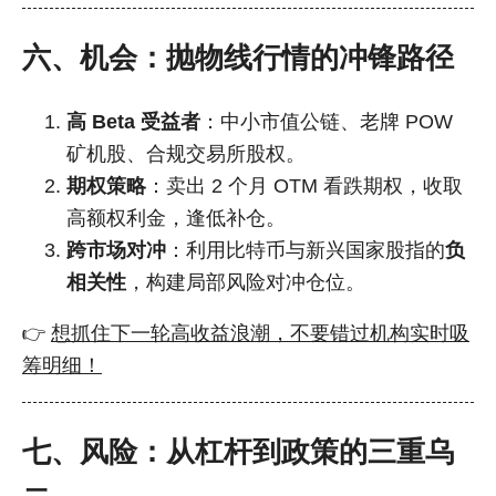
六、机会：抛物线行情的冲锋路径
高 Beta 受益者
：中小市值公链、老牌 POW
矿机股、合规交易所股权。
期权策略
：卖出 2 个月 OTM 看跌期权，收取
高额权利金，逢低补仓。
跨市场对冲
：利用比特币与新兴国家股指的
负
相关性
，构建局部风险对冲仓位。
👉
想抓住下一轮高收益浪潮，不要错过机构实时吸
筹明细！
七、风险：从杠杆到政策的三重乌