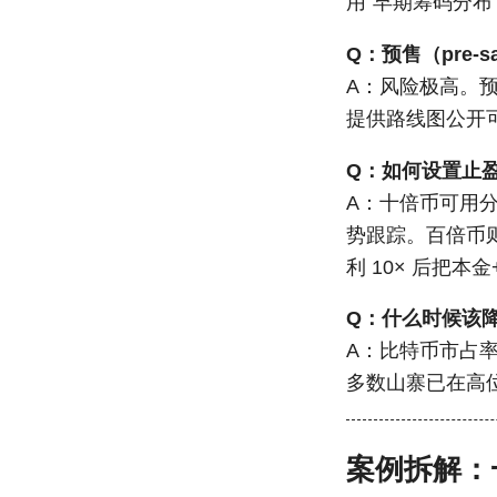
用“早期筹码分布
Q：预售（pre-
A：风险极高。
提供路线图公开
Q：如何设置止
A：十倍币可用分段
势跟踪。百倍币则
利 10× 后把本
Q：什么时候该
A：比特币市占率（
多数山寨已在高
案例拆解：一