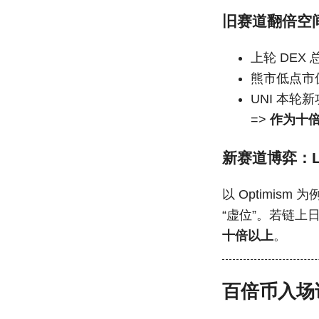
旧赛道翻倍空间
上轮 DEX 
熊市低点市值仅
UNI 本轮新
=>
作为十
新赛道博弈：L
以 Optimism
“虚位”。若链上日
十倍以上
。
百倍币入场