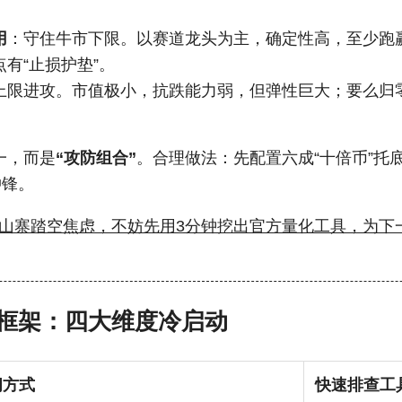
用
：守住牛市下限。以赛道龙头为主，确定性高，至少跑
有“止损护垫”。
上限进攻。市值极小，抗跌能力弱，但弹性巨大；要么归
一，而是
“攻防组合”
。合理做法：先配置六成“十倍币”托
冲锋。
山寨踏空焦虑，不妨先用3分钟挖出官方量化工具，为下
框架：四大维度冷启动
问方式
快速排查工