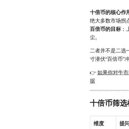
十倍币的核心作
绝大多数市场拐点
百倍币的目标
：
尘。
二者并不是二选
寸潜伏“百倍币”
👉
如果你对牛市
据
十倍币筛选
维度
提