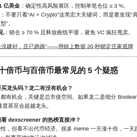
1 亿美金
：确定性高风险展区，控制单笔仓位 ≤ 3 %。
：不要只看“AI + Crypto”这类宏大关键词，而是要发现“具
模型”。
见
：锁仓 ≥ 70 % 且释放曲线平缓，避免 VC 疯狂甩卖。
仓没建好，庄已跑路”——用链上数据 20 秒锁定庄家底牌
十倍币与百倍币最常见的 5 个疑惑
要买龙头吗？龙二有没有机会？
都有机会，关键是总市值空间。如果龙二是细分 Boolean 
速度甚至会超越龙头。
 dexscreener 的热榜直接冲？
性，但看不出代币经济。很多 meme 一天涨十倍，一天跌