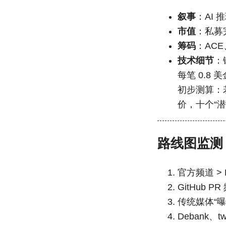
叙事
：AI
市值
：私募完
筹码
：ACE
技术细节
：
每笔 0.8 
初步测算：若
价，十个“
路线图监测
官方频道 > 
GitHub P
传统媒体“曝
Debank