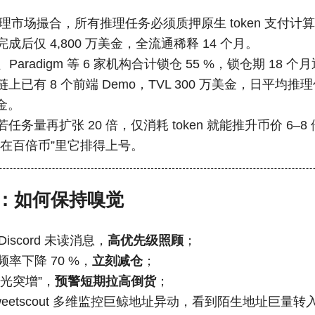
 推理市场撮合，所有推理任务必须质押原生 token 支付计
成后仅 4,800 万美金，全流通稀释 14 个月。
、Paradigm 等 6 家机构合计锁仓 55 %，锁仓期 18
链上已有 8 个前端 Demo，TVL 300 万美金，日平均推理
美金。
任务量再扩张 20 倍，仅消耗 token 就能推升币价 6–
潜在百倍币”里它排得上号。
：如何保持嗅觉
Discord 未读消息，
高优先级照顾
；
R 频率下降 70 %，
立刻减仓
；
光突增”，
预警短期拉高倒货
；
、tweetscout 多维监控巨鲸地址异动，看到陌生地址巨量转