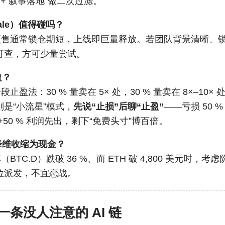
 + 叙事落地”做二次过滤。
sale）值得碰吗？
预售通常锁仓期短，上线即巨量释放。若团队背景清晰、
可查，方可少量尝试。
盈？
止盈法：30 % 量卖在 5× 处，30 % 量卖在 8×–10
是“小流星”模式，
先说“止损”后聊“止盈”
——亏损 50 
金+50 % 利润先出，剩下“免费头寸”博百倍。
降维收缩为现金？
BTC.D）跌破 36 %、而 ETH 破 4,800 美元时，
位派发，不宜恋战。
条没人注意的 AI 链