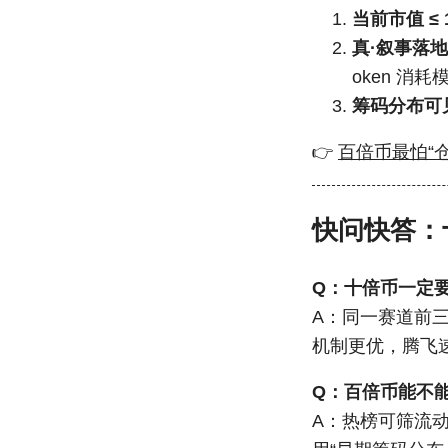
当前市值 ≤ 
真·叙事落地
oken 消耗
筹码分布可
👉
百倍币最怕“
快问快答：
Q：十倍币一定
A：同一赛道前三
机制更优，腾飞
Q：百倍币能不能看
A：热榜可筛流动