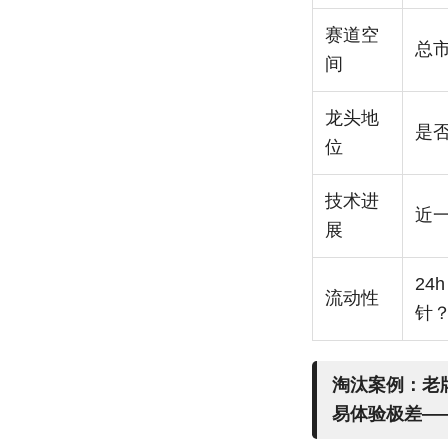
赛道空
总市
间
龙头地
是否
位
技术进
近
展
24
流动性
针
淘汰案例：老牌 
易体验极差—