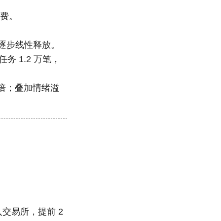
算费。
 个月逐步线性释放。
任务 1.2 万笔，
8 倍；叠加情绪溢
入交易所，提前 2