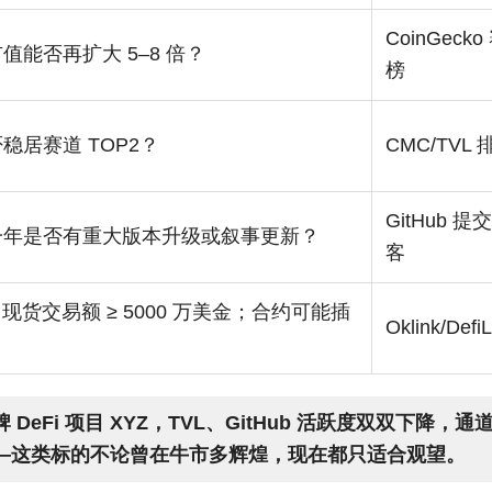
CoinGec
值能否再扩大 5–8 倍？
榜
稳居赛道 TOP2？
CMC/TVL 
GitHub 
一年是否有重大版本升级或叙事更新？
客
h 现货交易额 ≥ 5000 万美金；合约可能插
Oklink/De
？
DeFi 项目 XYZ，TVL、GitHub 活跃度双双下降，
—这类标的不论曾在牛市多辉煌，现在都只适合观望。