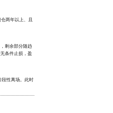
锁仓两年以上、且
× 处，剩余部分随趋
% 无条件止损，盈
考虑阶段性离场。此时