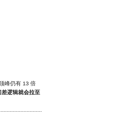
金顶峰仍有 13 倍
刀差逻辑就会拉至