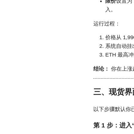
限价
设置为 
入。
运行过程：
价格从 1,9
系统自动挂出
ETH 最高冲
结论：
你在上涨
三、现货界面
以下步骤默认你
第 1 步：进