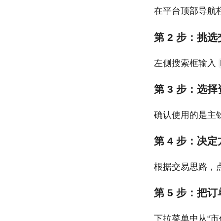
在平台顶部导航栏
第 2 步：挑
左侧搜索框输入
第 3 步：选
确认使用的是主
第 4 步：决
根据交易思路，
第 5 步：把
下拉菜单中从“市