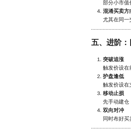
部分小市值
混淆买卖方
尤其在同一
五、进阶：
突破追涨
触发价设在
护盘逢低
触发价设在
移动止损
先手动建仓
双向对冲
同时布好买