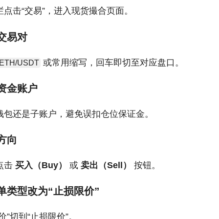
点击“交易”，进入现货撮合页面。
选交易对
或常用缩写，回车即切至对应盘口。
ETH/USDT
择资金账户
钱包还是子账户，避免误扣仓位保证金。
定方向
点击
买入（Buy）
或
卖出（Sell）
按钮。
订单类型改为“止损限价”
价”切到“止损限价”。