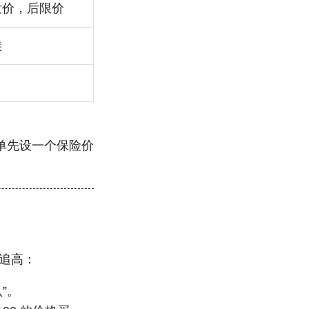
发价，后限价
候
单先设一个保险价
动追高：
认”。