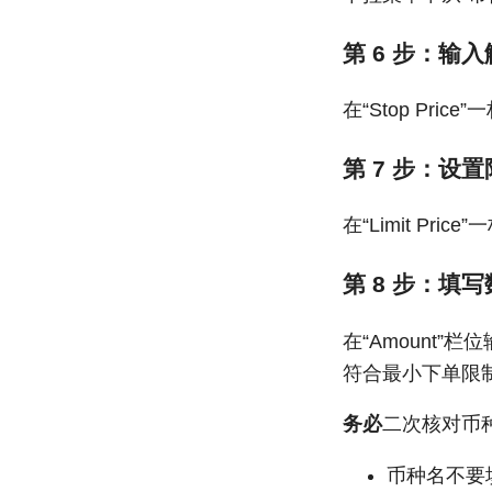
第 6 步：输
在“Stop Pric
第 7 步：设
在“Limit Pri
第 8 步：填
在“Amount”
符合最小下单限
务必
二次核对币
币种名不要