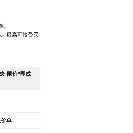
单。
定“最高可接受买
成“限价”即成
限价单