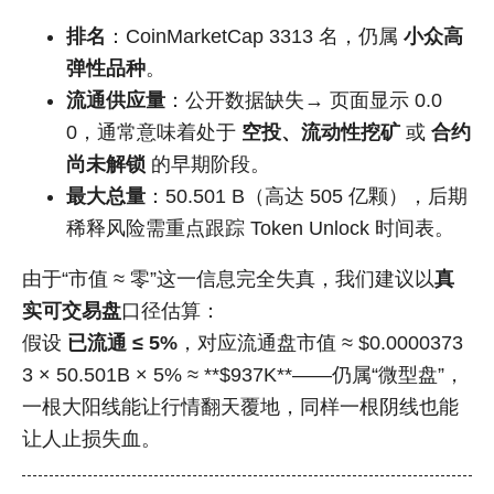
排名
：CoinMarketCap 3313 名，仍属
小众高
弹性品种
。
流通供应量
：公开数据缺失→ 页面显示 0.0
0，通常意味着处于
空投、流动性挖矿
或
合约
尚未解锁
的早期阶段。
最大总量
：50.501 B（高达 505 亿颗），后期
稀释风险需重点跟踪 Token Unlock 时间表。
由于“市值 ≈ 零”这一信息完全失真，我们建议以
真
实可交易盘
口径估算：
假设
已流通 ≤ 5%
，对应流通盘市值 ≈ $0.0000373
3 × 50.501B × 5% ≈ **$937K**——仍属“微型盘”，
一根大阳线能让行情翻天覆地，同样一根阴线也能
让人止损失血。