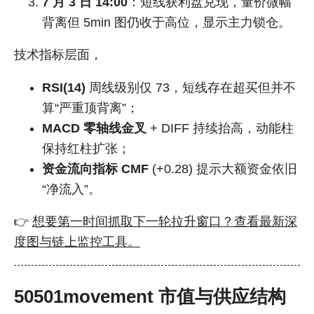
7 月 3 日 14:00
：短线获利盘兑现，量价微幅
背离但 5min 图仍收于高位，显示主力锁仓。
技术指标层面，
RSI(14)
周线级别仅 73，短线存在超买但并不
算“严重顶背离”；
MACD 零轴线金叉
+ DIFF 持续抬高，动能柱
保持红柱扩张；
资金流向指标 CMF
(+0.28) 提示大额资金依旧
“净流入”。
👉
想要第一时间抓取下一轮拉升窗口？查看最新深
度图与链上监控工具。
50501movement 市值与供应结构