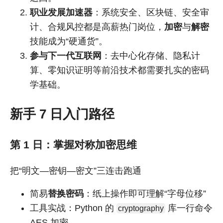
职业发展加速器
：系统安全、区块链、安全审
计、合规风控都是高薪热门岗位，
加密
与
解密
技能成为“硬通货”。
参与下一代互联网
：去中心化存储、隐私计
算、零知识证明等前沿技术都需要扎实的密码
学基础。
新手 7 日入门路径
第 1 日：掌握对称加密思维
把“明文—密钥—密文”三连击跑通
简易
替换密码
：纸上操作即可理解“字母位移”
工具实战：Python 的
库一行命令
cryptography
AES 加密