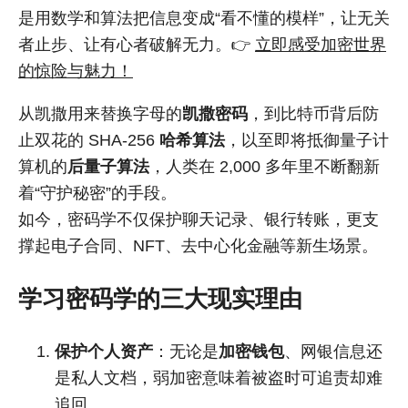
是用数学和算法把信息变成“看不懂的模样”，让无关
者止步、让有心者破解无力。👉
立即感受加密世界
的惊险与魅力！
从凯撒用来替换字母的
凯撒密码
，到比特币背后防
止双花的 SHA-256
哈希算法
，以至即将抵御量子计
算机的
后量子算法
，人类在 2,000 多年里不断翻新
着“守护秘密”的手段。
如今，密码学不仅保护聊天记录、银行转账，更支
撑起电子合同、NFT、去中心化金融等新生场景。
学习密码学的三大现实理由
保护个人资产
：无论是
加密钱包
、网银信息还
是私人文档，弱加密意味着被盗时可追责却难
追回。