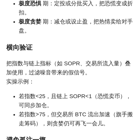
极度恐惧
期：定投或分批买入，把恐慌变成折
扣。
极度贪婪
期：减仓或设止盈，把热情卖给对手
盘。
横向验证
把指数与链上指标（如 SOPR、交易所流入量）叠
加使用，过滤噪音带来的假信号。
实操示例：
若指数<25，且链上 SOPR<1（恐慌卖币），
可同步加仓。
若指数>75，但交易所 BTC 流出加速（旗手搬
走筹码），则贪婪仍可再飞一会儿。
避免孤注一掷