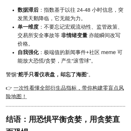
数据滞后
：指数基于以往 24-48 小时信息，突
发黑天鹅降临，它无能为力。
单一维度
：不要忘记宏观流动性、监管政策、
交易所安全事故等
非情绪变量
亦能瞬间改写
价格。
自我强化
：极端值的新闻事件+社区 meme 可
能放大恐慌/贪婪，产生“滚雪球”。
警惕“
舵手只看仪表盘，却忘了海图
”。
👉
一次性看懂全部衍生品指标，带你构建零盲点风
险地图！
结语：用恐惧平衡贪婪，用贪婪直