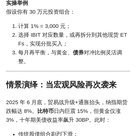
实操举例
假设你有 30 万元投资组合：
计算 1% = 3,000 元；
选择 IBIT 对应数量，或再拆分到其他现货 ET
Fs，实现分批买入；
每月再平衡，与黄金、
债券
对冲比例灵活调
整。
情景演绎：当宏观风险再次袭来
2025 年 6 月底，贸易战升级+通胀抬头，纳指期货
跌幅达 8%。
比特币
日内巨震 15%，但黄金仅涨
3%，十年期美债收益率飙升 30BP。此时：
传统股债组合剧烈下滑；