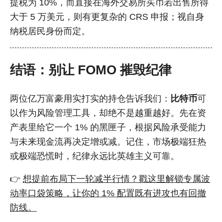
提税为 10%，而直接在海外交易所买币若出售所得
大于 5 万美元，则有更复杂的 CRS 申报；视自身
纳税居民身份而定。
结语：别让 FOMO 摧毁纪律
两位亿万富豪用实打实的持仓告诉我们：
比特币
可
以作为风险管理工具，却绝不是越重越好。先在资
产表里给它一个 1% 的黑匣子，根据风险承受能力
与未来现金流再决定增或减。记住，市场极端狂热
或极端恐慌时，纪律永远比英雄主义可靠。
👉
想提前布局下一轮减半行情？戳这里解锁专属波
动率口袋策略，让你的 1% 配置既有进攻也有回撤
防线。