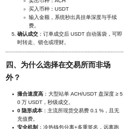
卖出币种：ACH
买入币种：USDT
输入金额，系统秒出具挂单深度与手续
费。
确认成交
：订单成交后 USDT 自动落袋，可即
时转走、锁仓或理财。
四、为什么选择在交易所而非场
外？
撮合速度高
：大型站单 ACH/USDT 盘深度 ≥ 5
0 万 USDT，秒级成交。
0 隐形成本
：主流所现货交易费 0.1 %，且无
充值费。
安全机制
：冷热钱包分离+多重签名，远离跑